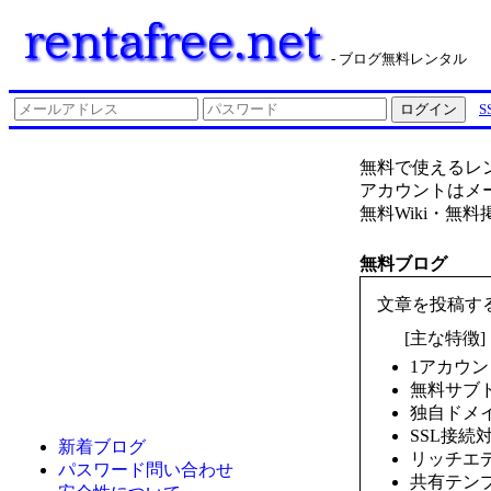
- ブログ無料レンタル
無料で使えるレ
アカウントはメ
無料Wiki・無
無料ブログ
文章を投稿す
[主な特徴]
1アカウ
無料サブ
独自ドメ
SSL接続
新着ブログ
リッチエ
パスワード問い合わせ
共有テン