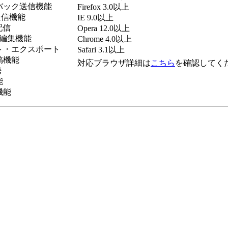
バック送信機能
Firefox 3.0以上
g送信機能
IE 9.0以上
配信
Opera 12.0以上
PC編集機能
Chrome 4.0以上
ト・エクスポート
Safari 3.1以上
稿機能
対応ブラウザ詳細は
こちら
を確認してく
携
能
機能