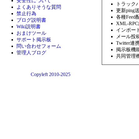
安全性について
トラック
よくありそうな質問
更新pin
禁止行為
各種Feed
ブログ説明書
XML-R
Wiki説明書
インポー
おまけツール
メール投
サポート掲示板
Twitter連
問い合わせフォーム
掲示板機
管理人ブログ
共同管理
Copyleft 2010-2025